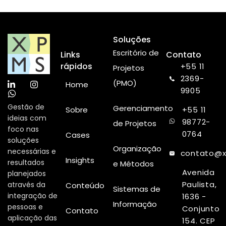
Soluções
Escritório de
Links
Contato
rápidos
+55 11
Projetos
2369-
(PMO)
Home
9905
Gestão de
Gerenciamento
Sobre
+55 11
ideias com
98772-
de Projetos
foco nas
0764
Cases
soluções
Organização
necessárias e
contato@x
Insights
resultados
e Métodos
Avenida
planejados
Paulista,
através da
Conteúdo
Sistemas de
integração de
1636 -
Informação
pessoas e
Conjunto
Contato
aplicação das
154. CEP